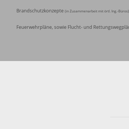
Brandschutzkonzepte
(in Zusammenarbeit mit örtl. Ing.-Büros)
Feuerwehrpläne, sowie Flucht- und Rettungswegplä